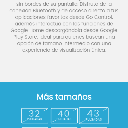
sin bordes de su pantalla. Disfruta de la
conexión Bluetooth y de acceso directo a tus
aplicaciones favoritas desde Go Control,
además interactúa con las funciones de
Google Home descargándola desde Google
Play Store. Ideal para quienes buscan una
opción de tamaño intermedio con una
experiencia de visualización única.
Más tamaños
43
32
40
PULGADAS
PULGADAS
PULGADAS