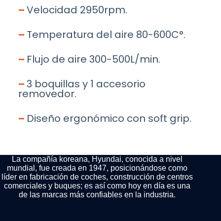
–
Velocidad 2950rpm.
–
Temperatura del aire 80-600C°.
–
Flujo de aire 300-500L/min.
–
3 boquillas y 1 accesorio
removedor.
–
Diseño ergonómico con soft grip.
La compañía koreana, Hyundai, conocida a nivel
mundial, fue creada en 1947, posicionándose como
líder en fabricación de coches, construcción de centros
comerciales y buques; es así como hoy en día es una
de las marcas más confiables en la industria.